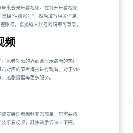
账号来登录乐看视频。在打开乐看视频
，选择“注册账号”，然后填写相关信息，
乐视账号，直接输入账号密码即可登录。
视频
了。乐看视频的界面会显示最新的热门
击对应的节目海报进行观看。对于VIP
享、追剧提醒等更多服务。
下载安装乐看视频非常简单，只需要按
安装乐看视频，赶快动手尝试一下吧。