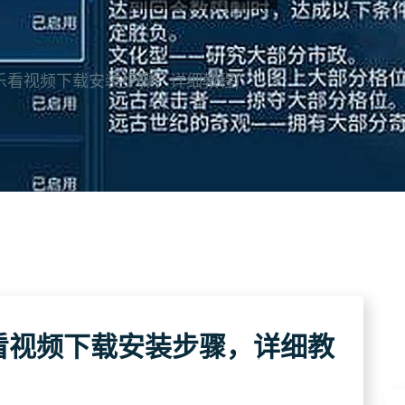
乐看视频下载安装步骤，详细教程)
看视频下载安装步骤，详细教