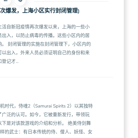
再次爆发，上海小区实行封闭管理)
生活自新冠疫情再次爆发以来，上海的一些小
员出入，以防止病毒的传播。这些小区内的居
响。 封闭管理的实施在封闭管理下，小区内的
可以出入，外来人员必须证明自己的身份和来
记才...
，侍魂2（Samurai Spirits 2）以其独特
了广泛的认可。如今，它被重新发行，带领玩
以下是对该款游戏的介绍和分析。 绝美侍剑舞
各样的武士：有日本传统的侍、僧人、妖怪、女