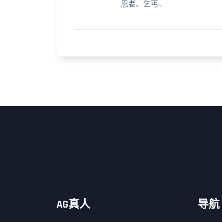
忍者、乞丐...
AG真人
导航