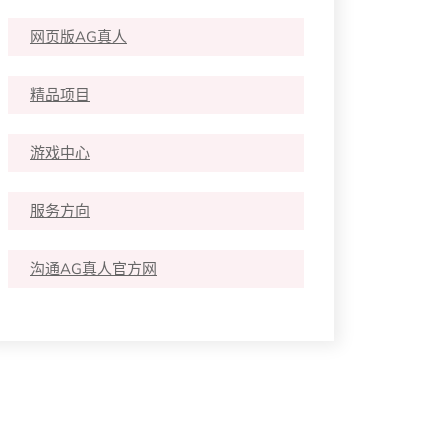
网页版AG真人
精品项目
游戏中心
服务方向
沟通AG真人官方网