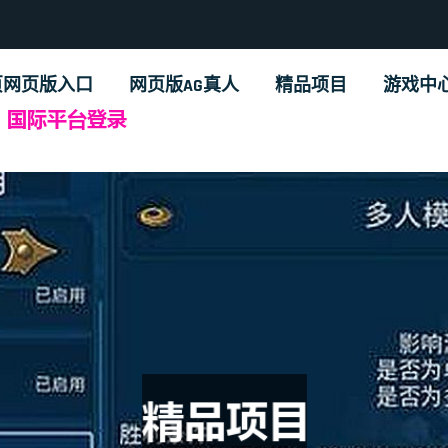
页网页版入口
网页版AG真人
精品项目
游戏中